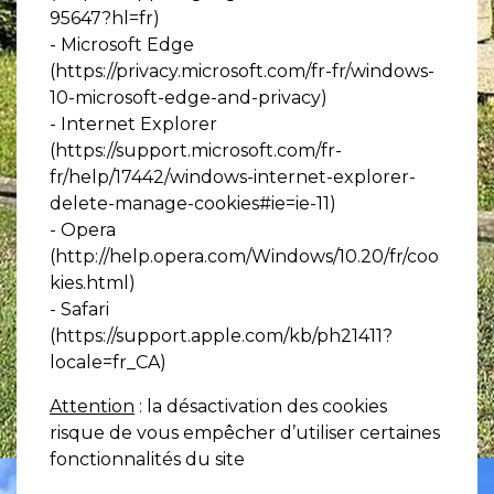
95647?hl=fr
)
- Microsoft Edge
(
https://privacy.microsoft.com/fr-fr/windows-
10-microsoft-edge-and-privacy
)
- Internet Explorer
(
https://support.microsoft.com/fr-
fr/help/17442/windows-internet-explorer-
delete-manage-cookies#ie=ie-11
)
- Opera
(
http://help.opera.com/Windows/10.20/fr/coo
kies.html
)
- Safari
(
https://support.apple.com/kb/ph21411?
locale=fr_CA
)
Attention
: la désactivation des cookies
risque de vous empêcher d’utiliser certaines
fonctionnalités du site