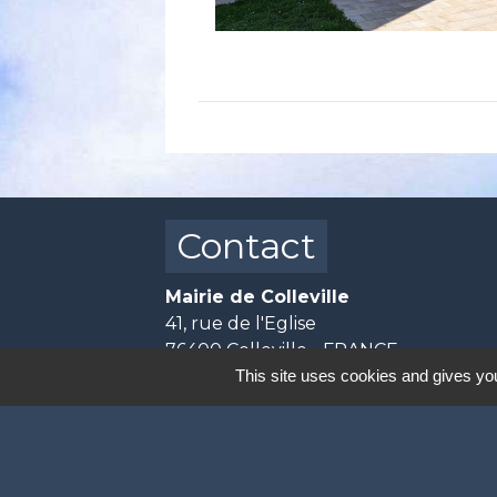
Contact
Mairie de Colleville
41, rue de l'Eglise
76400 Colleville - FRANCE
This site uses cookies and gives you
+33 2 35 28 08 94
Contact par formulaire
📅 Horaires d'ouverture :