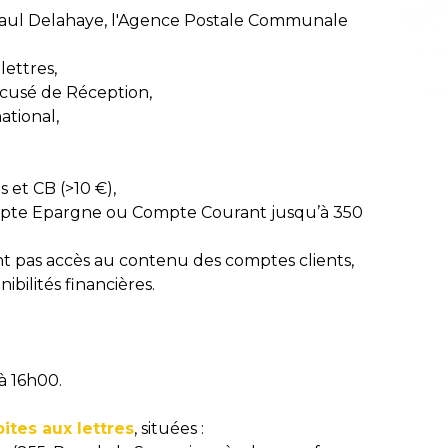
 Paul Delahaye, l'Agence Postale Communale
lettres,
cusé de Réception,
national,
 et CB (>10 €),
ompte Epargne ou Compte Courant jusqu’à 350
nt pas accès au contenu des comptes clients,
ibilités financières.
à 16h00.
oites aux lettres
, situées :