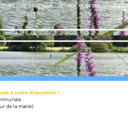
CCUEIL
/
VIE PRATIQUE
/
AGENCE POSTALE COMMUNA
e à votre disposition !
Communale
ur de la mairie)