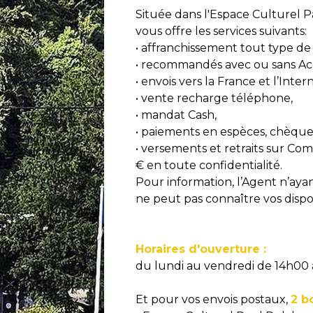
Située dans l'Espace Culturel
vous offre les services suivants:
• affranchissement tout type de 
• recommandés avec ou sans Ac
• envois vers la France et l’Inter
• vente recharge téléphone,
• mandat Cash,
• paiements en espèces, chèques
• versements et retraits sur C
€ en toute confidentialité.
Pour information, l’Agent n’aya
ne peut pas connaître vos dispon
Horaires d'ouverture :
du lundi au vendredi de 14h00 
Et pour vos envois postaux,
2 b