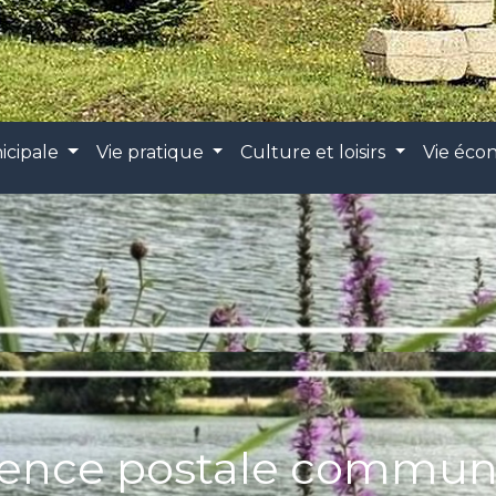
icipale
Vie pratique
Culture et loisirs
Vie éc
ence postale commun