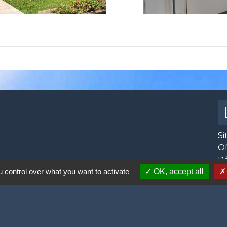
Si
O
R
 control over what you want to activate
OK, accept all
Se
Pr