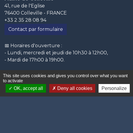
41, rue de l'Eglise
76400 Colleville - FRANCE
+33 2 35 28 08 94
Contact par formulaire
📅 Horaires d'ouverture :
- Lundi, mercredi et jeudi de 10h30 à 12h00,
- Mardi de 17h00 à 19h00.
This site uses cookies and gives you control over what you want
to activate
Liens
OK, accept all
Deny all cookies
Personalize
Site Officiel de l'Intercommunalité
Office de Tourisme Intercommunal
Région Normandie
Seine-Maritime Le Département
Préfecture de Seine-Maritime