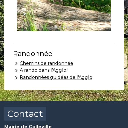
Randonnée
keyboard_arrow_right
Chemins de randonnée
keyboard_arrow_right
A rando dans l'Agglo !
keyboard_arrow_right
Randonnées guidées de l'Agglo
Contact
Mairie de Colleville