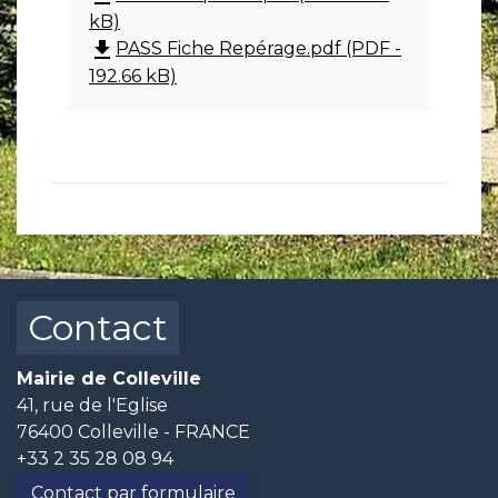
kB)
file_download
PASS Fiche Repérage.pdf (PDF -
192.66 kB)
Contact
Mairie de Colleville
41, rue de l'Eglise
76400 Colleville - FRANCE
+33 2 35 28 08 94
Contact par formulaire