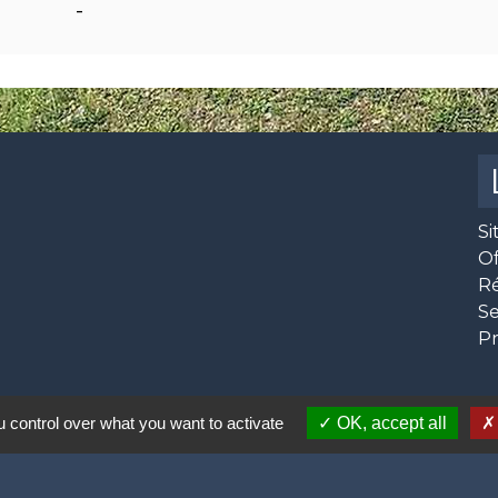
-
Si
O
R
Se
Pr
 control over what you want to activate
OK, accept all
 12h00,