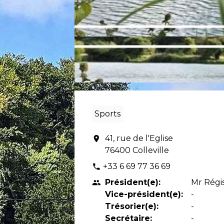
Sports
41, rue de l'Eglise
location_on
76400 Colleville
+33 6 69 77 36 69
phone
Président(e):
Mr Régi
people
Vice-président(e):
-
Trésorier(e):
-
Secrétaire:
-