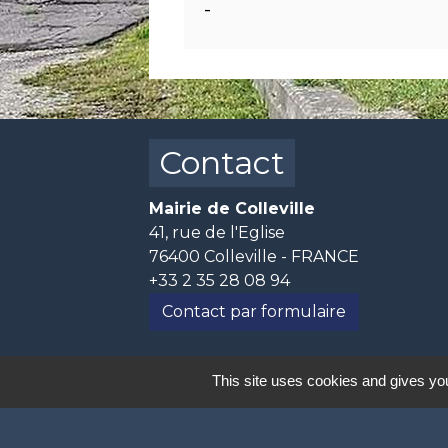
-
Contact
Mairie de Colleville
41, rue de l'Eglise
76400 Colleville - FRANCE
+33 2 35 28 08 94
Contact par formulaire
📅 Horaires d'ouverture :
This site uses cookies and gives you
- Lundi, mercredi et jeudi de 10h30 à
- Mardi de 17h00 à 19h00.