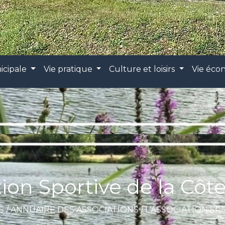
icipale
Vie pratique
Culture et loisirs
Vie éc
tion Sportive de la Côte
S
/
ANNUAIRE DES ASSOCIATIONS
/
L'ASSOCIATION SP