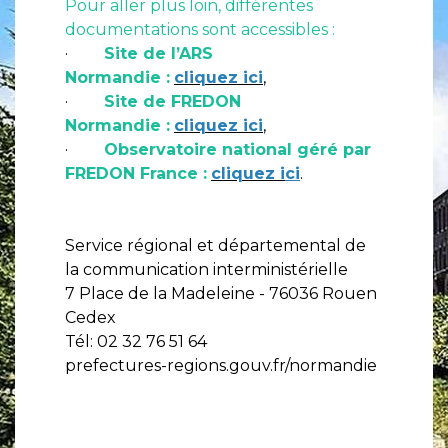
Pour aller plus loin, différentes
documentations sont accessibles :
·
Site de l’ARS
Normandie :
cliquez ici
,
·
Site de FREDON
Normandie :
cliquez ici
,
·
Observatoire national géré par
FREDON France :
cliquez i
ci
.
Service régional et départemental de
la communication interministérielle
7 Place de la Madeleine - 76036 Rouen
Cedex
Tél: 02 32 76 51 64
prefectures-regions.gouv.fr/normandie