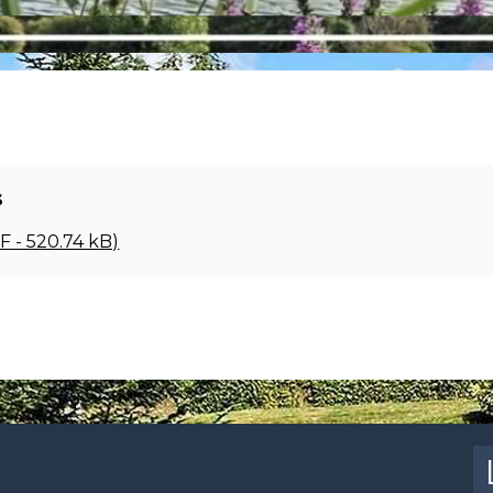
s
F - 520.74 kB)