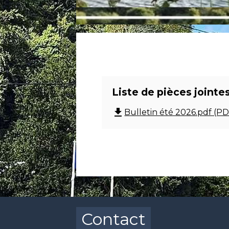
Liste de pièces jointe
file_download
Bulletin été 2026.pdf (PD
Contact