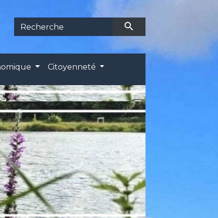
search
onomique
Citoyenneté