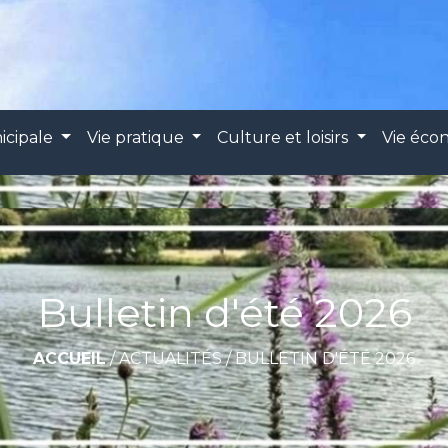
icipale
Vie pratique
Culture et loisirs
Vie éc
Bulletin d'été 2026
ACCUEIL
/
ACTUALITÉS
/
BULLETIN D'ÉTÉ 2026