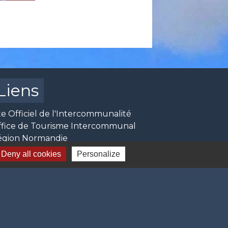
Liens
te Officiel de l'Intercommunalité
ffice de Tourisme Intercommunal
égion Normandie
ine-Maritime Le Département
Deny all cookies
Personalize
éfecture de Seine-Maritime