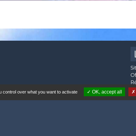
Si
O
R
Se
 control over what you want to activate
OK, accept all
Pr
 12h00,