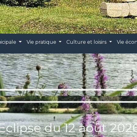
icipale
Vie pratique
Culture et loisirs
Vie éc
Eclipse du 12 août 202