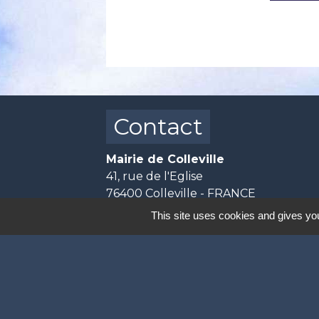
Contact
Mairie de Colleville
41, rue de l'Eglise
76400 Colleville - FRANCE
+33 2 35 28 08 94
This site uses cookies and gives you
Contact par formulaire
📅 Horaires d'ouverture :
- Lundi, mercredi et jeudi de 10h30 à
- Mardi de 17h00 à 19h00.