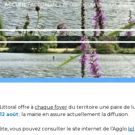
ACCUEIL
/
ACTUALITÉS
/
ECLIPSE DU 12 AOÛT 2026
ttoral offre à
chaque foyer
du territoire une paire de 
 12 août
; la mairie en assure actuellement la diffusion.
te, vous pouvez consulter le site internet de l’Agglo
ici