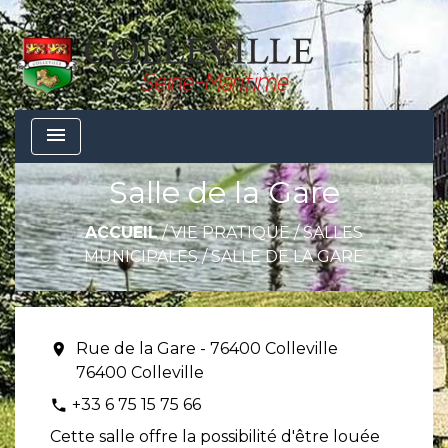
menu
Salle de la Gare
ACCUEIL
/
VIE PRATIQUE
/
SALLES
MUNICIPALES
/
SALLE DE LA GARE
Rue de la Gare - 76400 Colleville
location_on
76400 Colleville
+33 6 75 15 75 66
phone
Cette salle offre la possibilité d'être louée